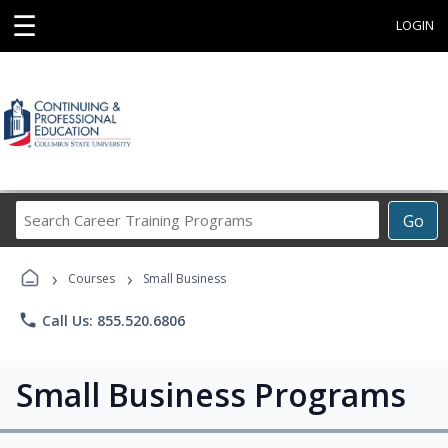
☰
LOGIN
Search
Go
Career
Training
›
›
Programs
Courses
Small Business
phone
Call Us: 855.520.6806
Small Business Programs