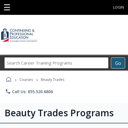
☰
LOGIN
Search
Go
Career
Training
›
›
Programs
Courses
Beauty Trades
phone
Call Us: 855.520.6806
Beauty Trades Programs