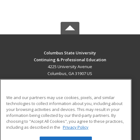
Columbus State University
Continuing & Professional Education
4225 University Avenue
Columbus, GA 31907 US
MAIN CONTENT
Career Training
We and our partners may use cookies, pixels, and similar
technologies to collect information about you, including about
ADDITIONAL RESOURCES
your browsing activities and devices. This may result in your
information being collected by our third-party partners. By
Military
Student Blog
choosing to "Accept All Cookies", you agree to these practices,
Financial Assistance
including as described in the
Privacy Policy
Help