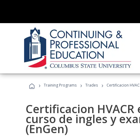
›
›
›
Training Programs
Trades
Certificacion HVAC
Certificacion HVACR 
curso de ingles y ex
(EnGen)