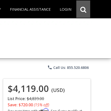
Y
FINANCIAL ASSISTANCE
LOGIN
phone
Call Us: 855.520.6806
$4,119.00
(USD)
List Price:
$4,839.00
Save: $720.00
(15% off)
Affirm
Pay over time with
. See if you qualify at