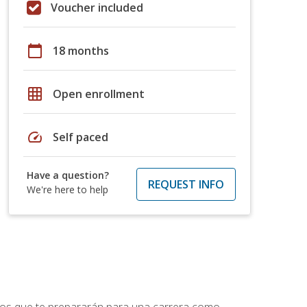
Voucher included
calendar_today
18 months
grid_on
Open enrollment
speed
Self paced
Have a question?
REQUEST INFO
We're here to help
ptos que te prepararán para una carrera como