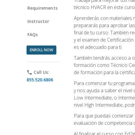
técnico HVACR en este curso 
Requirements
Aprenderás con materiales m
Instructor
prepararás para aprobar las
final de tu curso. También 
FAQs
y el examen de Certificación 
es el adecuado para ti.
ENROLL NOW
También tendrás acceso a ot
formación como Técnico Cert
de formación para la certifi
phone
Call Us:
855.520.6806
Para comenzar tu programa, 
y nos ayuda a saber el nivel
Low Intermediate, o Interme
nivel High Intermediate, podr
Para que puedas comenzar tu
evaluación de competencia de
Al finalizar el curso con E