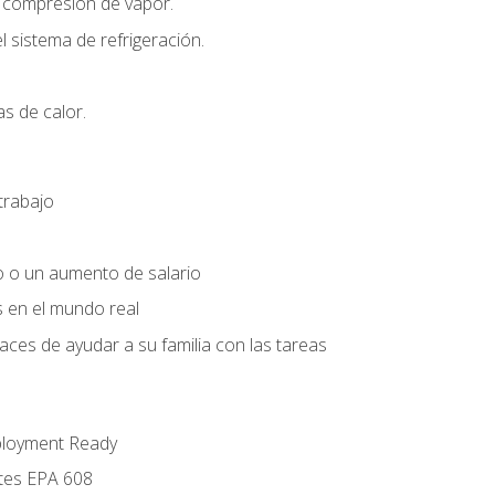
r compresión de vapor.
l sistema de refrigeración.
s de calor.
trabajo
o o un aumento de salario
s en el mundo real
es de ayudar a su familia con las tareas
ployment Ready
ntes EPA 608