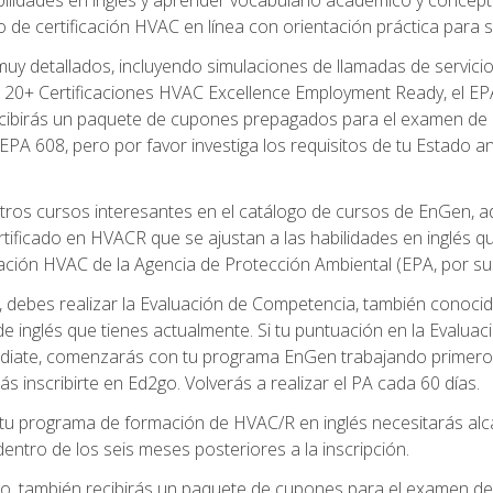
de certificación HVAC en línea con orientación práctica para se
uy detallados, incluyendo simulaciones de llamadas de servicio
 20+ Certificaciones HVAC Excellence Employment Ready, el EPA 
recibirás un paquete de cupones prepagados para el examen de
EPA 608, pero por favor investiga los requisitos de tu Estado a
ros cursos interesantes en el catálogo de cursos de EnGen, 
ificado en HVACR que se ajustan a las habilidades en inglés q
cación HVAC de la Agencia de Protección Ambiental (EPA, por sus 
debes realizar la Evaluación de Competencia, también conocida
 de inglés que tienes actualmente. Si tu puntuación en la Evalu
diate, comenzarás con tu programa EnGen trabajando primero e
ás inscribirte en Ed2go. Volverás a realizar el PA cada 60 días.
 programa de formación de HVAC/R en inglés necesitarás alcan
ntro de los seis meses posteriores a la inscripción.
d2go, también recibirás un paquete de cupones para el examen d