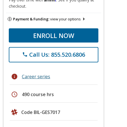
checkout.
Payment & Funding:
view your options
ENROLL NOW
Call Us: 855.520.6806
phone
info
Career series
schedule
490 course hrs
Code BIL-GES7017