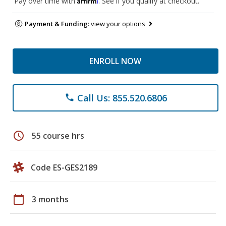
Pay over time with
. See if you qualify at checkout.
Payment & Funding:
view your options
ENROLL NOW
Call Us: 855.520.6806
phone
schedule
55 course hrs
Code ES-GES2189
calendar_today
3 months