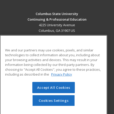
Columbus State University
Continuing & Professional Education
4225 University Avenue
Columbus, GA 31907 US
MAIN CONTENT
Career Training
We and our partners may use cookies, pixels, and similar
technologies to collect information about you, including about
ADDITIONAL RESOURCES
your browsing activities and devices. This may result in your
information being collected by our third-party partners. By
Military
Student Blog
choosing to "Accept All Cookies", you agree to these practices,
Financial Assistance
including as described in the
Privacy Policy
Help
Accept All Cookies
© 2026 ed2go, a division of Cengage Learning. All rights
reserved. The material on this site cannot be reproduced or
redistributed unless you have obtained prior written
Cookies Settings
permission from Cengage Learning.
Privacy Policy