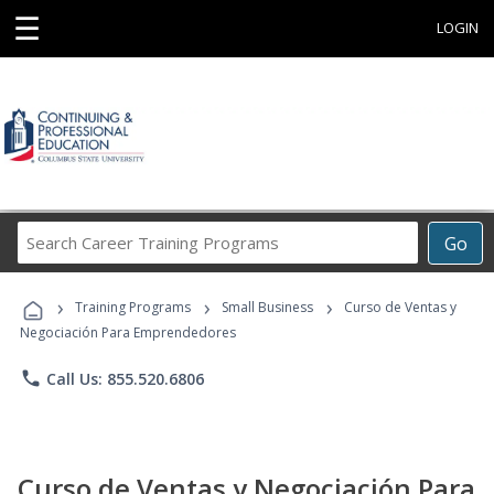
☰
LOGIN
Search
Go
Career
Training
›
›
›
Programs
Training Programs
Small Business
Curso de Ventas y
Negociación Para Emprendedores
phone
Call Us: 855.520.6806
Curso de Ventas y Negociación Para