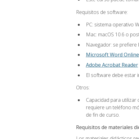
Requisitos de software:
PC: sistema operativo W
Mac: macOS 10.6 o post
Navegador: se prefiere 
Microsoft Word Online
Adobe Acrobat Reader
El software debe estar 
Otros:
Capacidad para utilizar
requiere un teléfono móv
de fin de curso.
Requisitos de materiales di
Los materiales didácticos req