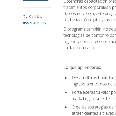
Obtendrás capacitación práctic
tratamientos corporales y pro
de cosmetología, este progra
phone
Call Us:
alfabetización digital y tus 
855.520.6806
El programa también introduc
tecnologías de contorno corp
higiene y consulta con el cl
cuidado en casa.
Lo que aprenderás:
Desarrollarás habilidades
ingreso a entornos de s
Fortalecerás tu valor p
marketing, altamente rele
Crearás estrategias de m
atraer clientes a través 