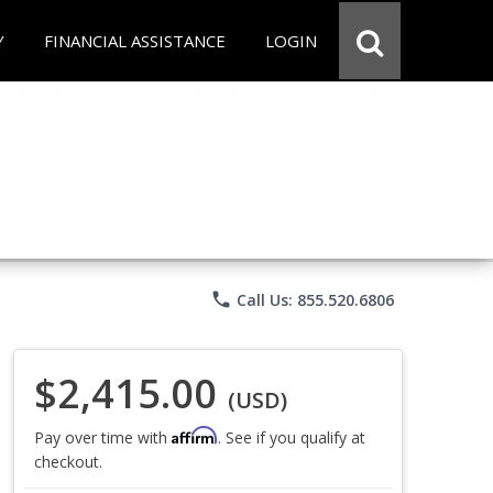
Y
FINANCIAL ASSISTANCE
LOGIN
phone
Call Us: 855.520.6806
$2,415.00
(USD)
Affirm
Pay over time with
. See if you qualify at
checkout.