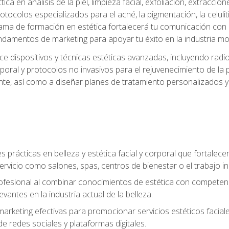
a en análisis de la piel, limpieza facial, exfoliación, extraccion
tocolos especializados para el acné, la pigmentación, la celulit
ma de formación en estética fortalecerá tu comunicación con lo
fundamentos de marketing para apoyar tu éxito en la industria mo
e dispositivos y técnicas estéticas avanzadas, incluyendo radio
oral y protocolos no invasivos para el rejuvenecimiento de la p
iente, así como a diseñar planes de tratamiento personalizados
 prácticas en belleza y estética facial y corporal que fortalecer
ervicio como salones, spas, centros de bienestar o el trabajo i
rofesional al combinar conocimientos de estética con competenci
vantes en la industria actual de la belleza.
arketing efectivas para promocionar servicios estéticos faciale
de redes sociales y plataformas digitales.