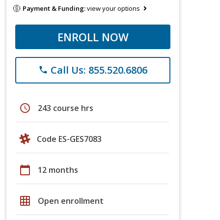
Payment & Funding:
view your options
ENROLL NOW
Call Us: 855.520.6806
phone
schedule
243 course hrs
Code ES-GES7083
calendar_today
12 months
grid_on
Open enrollment