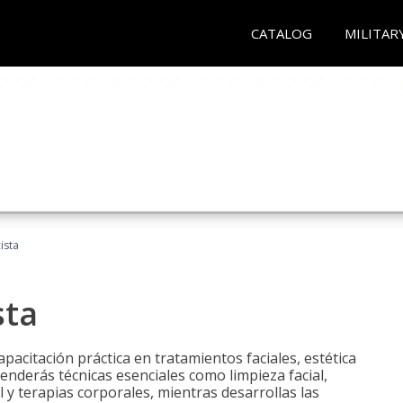
CATALOG
MILITAR
ista
sta
pacitación práctica en tratamientos faciales, estética
renderás técnicas esenciales como limpieza facial,
l y terapias corporales, mientras desarrollas las