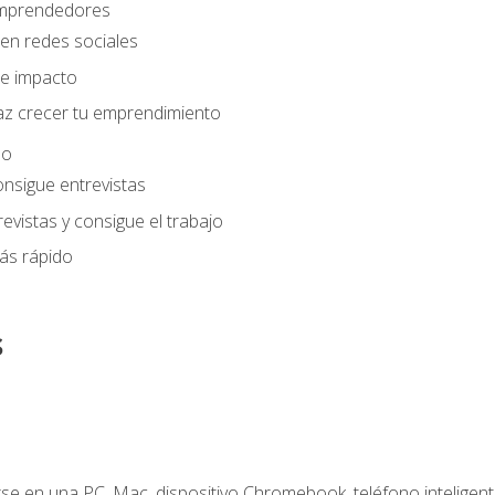
 emprendedores
en redes sociales
e impacto
az crecer tu emprendimiento
eo
onsigue entrevistas
evistas y consigue el trabajo
ás rápido
s
e en una PC, Mac, dispositivo Chromebook, teléfono inteligente