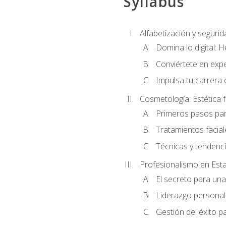
Syllabus
Alfabetización y segurida
Domina lo digital: 
Conviértete en expe
Impulsa tu carrera 
Cosmetología: Estética f
Primeros pasos par
Tratamientos facia
Técnicas y tendenc
Profesionalismo en Est
El secreto para un
Liderazgo personal 
Gestión del éxito p