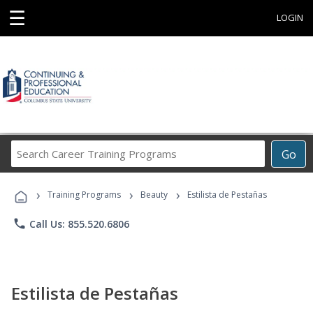
☰
LOGIN
Search
Go
Career
Training
›
›
›
Programs
Training Programs
Beauty
Estilista de Pestañas
phone
Call Us: 855.520.6806
Estilista de Pestañas