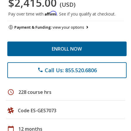
$2,415.00
(USD)
Affirm
Pay over time with
. See if you qualify at checkout.
Payment & Funding:
view your options
ENROLL NOW
Call Us: 855.520.6806
phone
schedule
228 course hrs
Code ES-GES7073
calendar_today
12 months