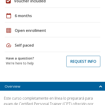
Voucher included
calendar_today
6 months
grid_on
Open enrollment
speed
Self paced
Have a question?
REQUEST INFO
We're here to help
Overview
Este curso completamente en línea lo preparará para
exam de Certified Personal Trainer (CPT) ofrecido por