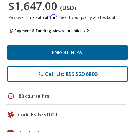
$1,647.00
(USD)
Affirm
Pay over time with
. See if you qualify at checkout.
Payment & Funding:
view your options
ENROLL NOW
Call Us: 855.520.6806
phone
schedule
80 course hrs
Code ES-GES1009