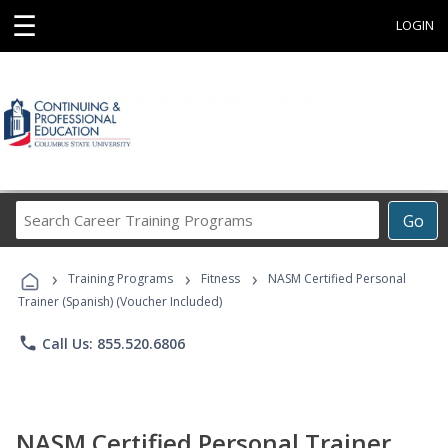
☰
LOGIN
Search
Go
Career
Training
›
›
›
Programs
Training Programs
Fitness
NASM Certified Personal
Trainer (Spanish) (Voucher Included)
phone
Call Us: 855.520.6806
NASM Certified Personal Trainer