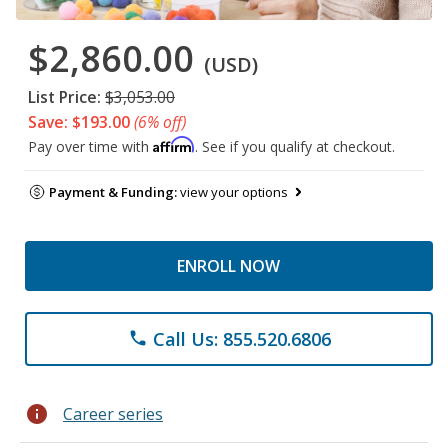
$2,860.00
(USD)
List Price:
$3,053.00
Save: $193.00
(6% off)
Affirm
Pay over time with
. See if you qualify at checkout.
Payment & Funding:
view your options
ENROLL NOW
Call Us: 855.520.6806
phone
info
Career series