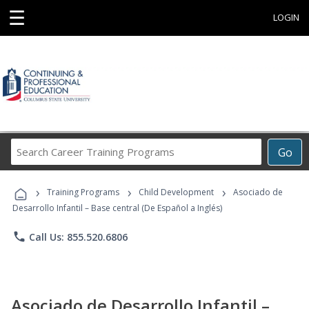
☰
LOGIN
Search
Go
Career
Training
›
›
›
Programs
Training Programs
Child Development
Asociado de
Desarrollo Infantil – Base central (De Español a Inglés)
phone
Call Us: 855.520.6806
Asociado de Desarrollo Infantil –