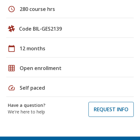
schedule
280 course hrs
Code BIL-GES2139
calendar_today
12 months
grid_on
Open enrollment
speed
Self paced
Have a question?
REQUEST INFO
We're here to help