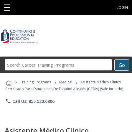
☰
LOGIN
Search
Go
Career
Training
›
›
›
Programs
Training Programs
Medical
Asistente Médico Clínico
Certificado Para Estudiantes De Español A Inglés (CCMA) (Vale Incluido)
phone
Call Us: 855.520.6806
Asistente Médico Clínico