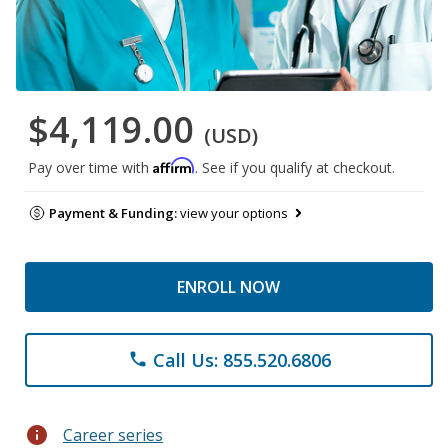
$4,119.00
(USD)
Affirm
Pay over time with
. See if you qualify at checkout.
Payment & Funding:
view your options
ENROLL NOW
Call Us: 855.520.6806
phone
info
Career series