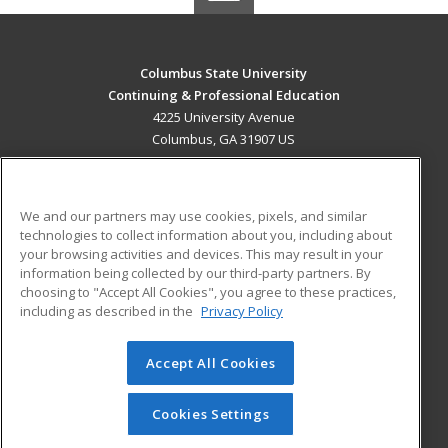
Columbus State University
Continuing & Professional Education
4225 University Avenue
Columbus, GA 31907 US
MAIN CONTENT
Career Training
We and our partners may use cookies, pixels, and similar
technologies to collect information about you, including about
ADDITIONAL RESOURCES
your browsing activities and devices. This may result in your
information being collected by our third-party partners. By
Military
Student Blog
choosing to "Accept All Cookies", you agree to these practices,
Financial Assistance
including as described in the
Privacy Policy
Help
Accept All Cookies
© 2026 ed2go, a division of Cengage Learning. All rights
reserved. The material on this site cannot be reproduced or
redistributed unless you have obtained prior written
Cookies Settings
permission from Cengage Learning.
Privacy Policy