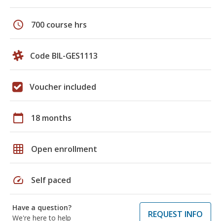
schedule
700 course hrs
Code BIL-GES1113
Voucher included
calendar_today
18 months
grid_on
Open enrollment
speed
Self paced
Have a question?
REQUEST INFO
We're here to help